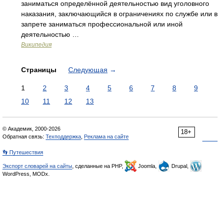
заниматься определённой деятельностью вид уголовного
наказания, заключающийся в ограничениях по службе или в
запрете заниматься профессиональной или иной
деятельностью …
Википедия
Страницы
Следующая
→
1
2
3
4
5
6
7
8
9
10
11
12
13
© Академик, 2000-2026
18+
Обратная связь:
Техподдержка
,
Реклама на сайте
👣 Путешествия
Экспорт словарей на сайты
, сделанные на PHP,
Joomla,
Drupal,
WordPress, MODx.