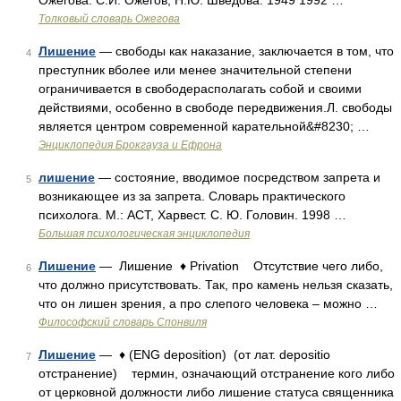
Ожегова. С.И. Ожегов, Н.Ю. Шведова. 1949 1992 …
Толковый словарь Ожегова
Лишение
— свободы как наказание, заключается в том, что
4
преступник вболее или менее значительной степени
ограничивается в свободерасполагать собой и своими
действиями, особенно в свободе передвижения.Л. свободы
является центром современной карательной&#8230; …
Энциклопедия Брокгауза и Ефрона
лишение
— состояние, вводимое посредством запрета и
5
возникающее из за запрета. Словарь практического
психолога. М.: АСТ, Харвест. С. Ю. Головин. 1998 …
Большая психологическая энциклопедия
Лишение
— Лишение ♦ Privation Отсутствие чего либо,
6
что должно присутствовать. Так, про камень нельзя сказать,
что он лишен зрения, а про слепого человека – можно …
Философский словарь Спонвиля
Лишение
— ♦ (ENG deposition) (от лат. depositio
7
отстранение) термин, означающий отстранение кого либо
от церковной должности либо лишение статуса священника